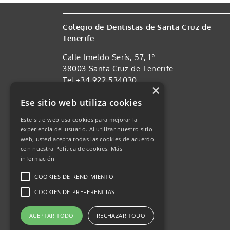
Colegio de Dentistas de Santa Cruz de
Tenerife
Calle Imeldo Serís, 57, 1º.
38003 Santa Cruz de Tenerife
Tel:+34 922 534030
×
FAx: +34 922 534031
Ese sitio web utiliza cookies
Enlaces de interés
Este sitio web usa cookies para mejorar la
Política de privacidad
experiencia del usuario. Al utilizar nuestro sitio
Aviso Legal
web, usted acepta todas las cookies de acuerdo
Política de cookies
con nuestra Política de cookies.
Más
información
COOKIES DE RENDIMIENTO
COOKIES DE PREFERENCIAS
ACEPTAR TODO
RECHAZAR TODO