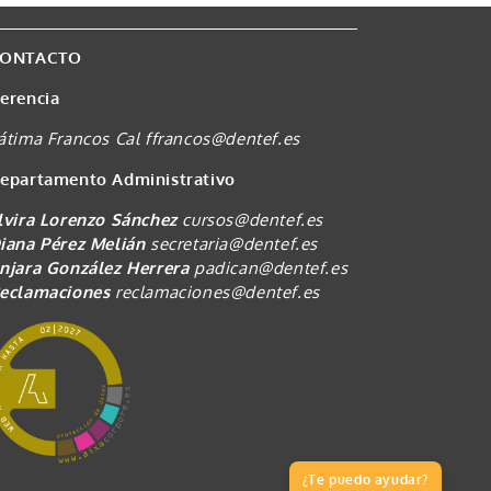
ONTACTO
erencia
átima Francos Cal
ffrancos@dentef.es
epartamento Administrativo
lvira Lorenzo Sánchez
cursos@dentef.es
iana Pérez Melián
secretaria@dentef.es
njara González Herrera
padican@dentef.es
eclamaciones
reclamaciones@dentef.es
¿Te puedo ayudar?