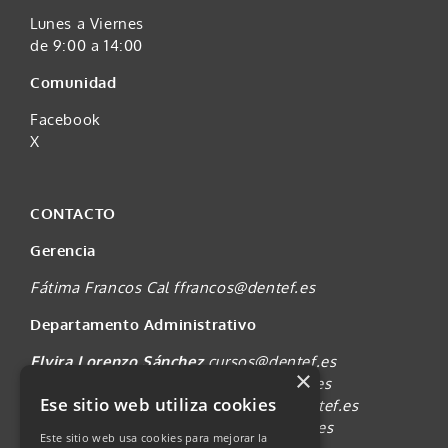
Lunes a Viernes
de 9:00 a 14:00
Comunidad
Facebook
X
CONTACTO
Gerencia
Fátima Francos Cal
ffrancos@dentef.es
Departamento Administrativo
Elvira Lorenzo Sánchez
cursos@dentef.es
×
Diana Pérez Melián
secretaria@dentef.es
Ese sitio web utiliza cookies
Anjara González Herrera
padican@dentef.es
Reclamaciones
reclamaciones@dentef.es
Este sitio web usa cookies para mejorar la