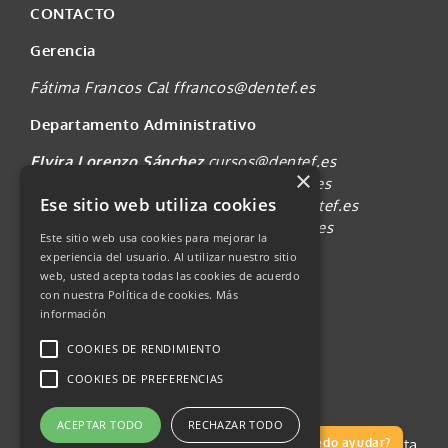
CONTACTO
Gerencia
Fátima Francos Cal
ffrancos@dentef.es
Departamento Administrativo
Elvira Lorenzo Sánchez
cursos@dentef.es
×
Diana Pérez Melián
secretaria@dentef.es
Ese sitio web utiliza cookies
Anjara González Herrera
padican@dentef.es
Reclamaciones
reclamaciones@dentef.es
Este sitio web usa cookies para mejorar la
experiencia del usuario. Al utilizar nuestro sitio
web, usted acepta todas las cookies de acuerdo
con nuestra Política de cookies.
Más
información
COOKIES DE RENDIMIENTO
COOKIES DE PREFERENCIAS
ACEPTAR TODO
RECHAZAR TODO
© 2018 – 2026 Colegio Oficial de Dentistas de Santa
¿Te puedo ayudar?