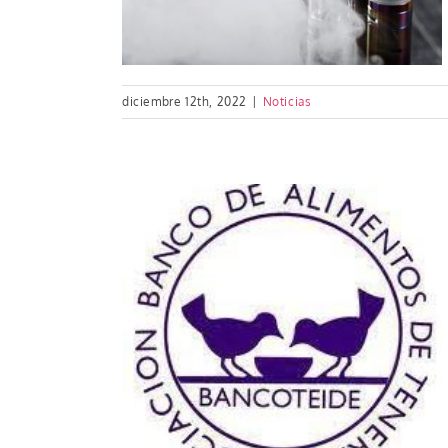
diciembre 12th, 2022
|
Noticias
stas de la
dona dos mil
limentos de