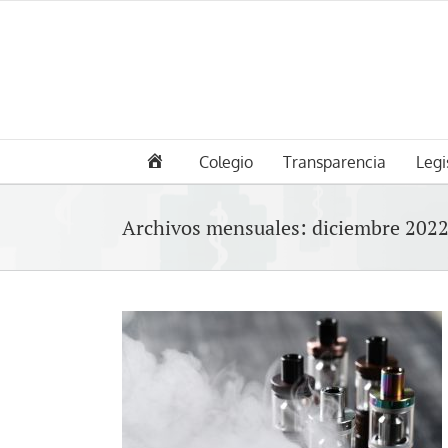
Saltar
al
contenido
Colegio
Transparencia
Legi
Archivos mensuales:
diciembre 202
ue fuman
co tienen un
rollar caries