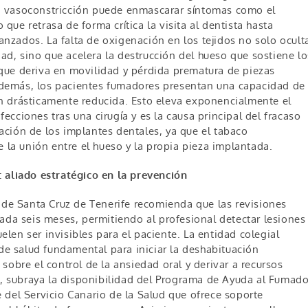
a vasoconstricción puede enmascarar síntomas como el
 que retrasa de forma crítica la visita al dentista hasta
anzados. La falta de oxigenación en los tejidos no solo ocult
ad, sino que acelera la destrucción del hueso que sostiene lo
 que deriva en movilidad y pérdida prematura de piezas
demás, los pacientes fumadores presentan una capacidad de
ón drásticamente reducida. Esto eleva exponencialmente el
fecciones tras una cirugía y es la causa principal del fracaso
ración de los implantes dentales, ya que el tabaco
la unión entre el hueso y la propia pieza implantada.
: aliado estratégico en la prevención
s de Santa Cruz de Tenerife recomienda que las revisiones
ada seis meses, permitiendo al profesional detectar lesiones
en ser invisibles para el paciente. La entidad colegial
 de salud fundamental para iniciar la deshabituación
sobre el control de la ansiedad oral y derivar a recursos
do, subraya la disponibilidad del Programa de Ayuda al Fumado
 del Servicio Canario de la Salud que ofrece soporte