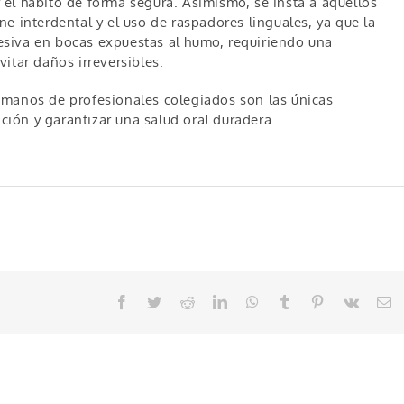
el hábito de forma segura. Asimismo, se insta a aquellos
e interdental y el uso de raspadores linguales, ya que la
siva en bocas expuestas al humo, requiriendo una
itar daños irreversibles.
 manos de profesionales colegiados son las únicas
ación y garantizar una salud oral duradera.
Facebook
Twitter
Reddit
LinkedIn
WhatsApp
Tumblr
Pinterest
Vk
C
el
El Colegio de