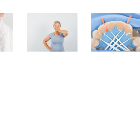
Dentistas de
Santa Cruz de
El número
drome de
Tenerife
dentistas
Ardiente
programa
Santa Cruz
 a cerca
formaciones en
Tenerife cr
% de las
IA, odontología
más de un 
s tras la
multidisciplinar
en 2025 ha
pausia
y estética
situarse en
dental durante
colegiad
este mes de
junio