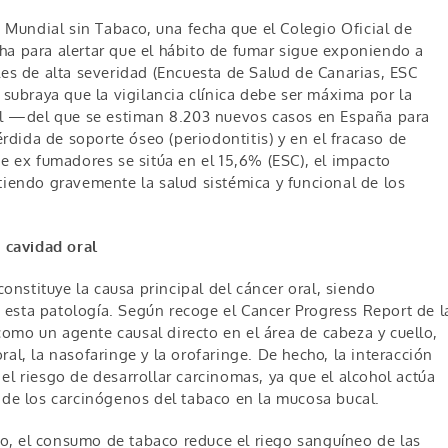
Mundial sin Tabaco, una fecha que el Colegio Oficial de
ha para alertar que el hábito de fumar sigue exponiendo a
les de alta severidad (Encuesta de Salud de Canarias, ESC
 subraya que la vigilancia clínica debe ser máxima por la
ral —del que se estiman 8.203 nuevos casos en España para
dida de soporte óseo (periodontitis) y en el fracaso de
de ex fumadores se sitúa en el 15,6% (ESC), el impacto
endo gravemente la salud sistémica y funcional de los
a cavidad oral
nstituye la causa principal del cáncer oral, siendo
esta patología. Según recoge el Cancer Progress Report de l
omo un agente causal directo en el área de cabeza y cuello,
al, la nasofaringe y la orofaringe. De hecho, la interacción
el riesgo de desarrollar carcinomas, ya que el alcohol actúa
n de los carcinógenos del tabaco en la mucosa bucal.
do, el consumo de tabaco reduce el riego sanguíneo de las