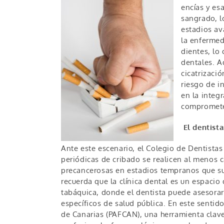
encías y es
sangrado, lo
estadios av
la enfermed
dientes, lo
dentales. A
cicatrizaci
riesgo de in
en la integ
compromete 
El dentista
Ante este escenario, el Colegio de Dentista
periódicas de cribado se realicen al menos c
precancerosas en estadios tempranos que suel
recuerda que la clínica dental es un espacio
tabáquica, donde el dentista puede asesorar 
específicos de salud pública. En este senti
de Canarias (PAFCAN), una herramienta clave