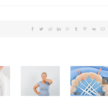
Facebook
Twitter
Reddit
LinkedIn
WhatsApp
Tumblr
Pinterest
Vk
C
el
El Colegio de
Dentistas de
Santa Cruz de
El número
drome de
Tenerife
dentistas
Ardiente
programa
Santa Cruz
 a cerca
formaciones en
Tenerife cr
% de las
IA, odontología
más de un 
s tras la
multidisciplinar
en 2025 ha
pausia
y estética
situarse en
dental durante
colegiad