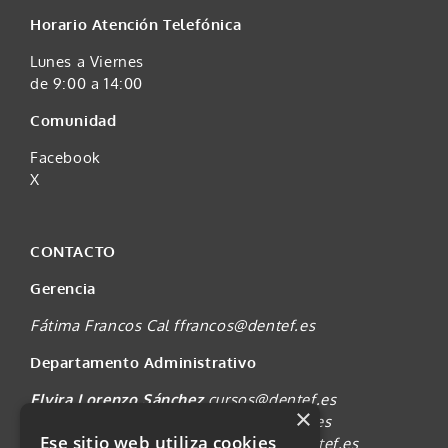
Horario Atención Telefónica
Lunes a Viernes
de 9:00 a 14:00
Comunidad
Facebook
X
CONTACTO
Gerencia
Fátima Francos Cal
ffrancos@dentef.es
Departamento Administrativo
Elvira Lorenzo Sánchez
cursos@dentef.es
×
Diana Pérez Melián
secretaria@dentef.es
Ese sitio web utiliza cookies
Anjara González Herrera
padican@dentef.es